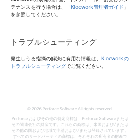
テナンスを行う場合は、「
Klocwork
管理者ガイド
」
を参照してください。
トラブルシューティング
発生しうる指摘の解決に有用な情報は、
Klocwork
の
トラブルシューティング
でご覧ください。
©
2026
Perforce Software
All rights reserved.
Perforce
およびその他の特定商標は、
Perforce Software
または
その関連会社の財産です。これらの商標は、米国および/または
その他の国および地域で申請および/または登録されています。
すべてのサードパーティの商標は、それぞれの所有者の財産で