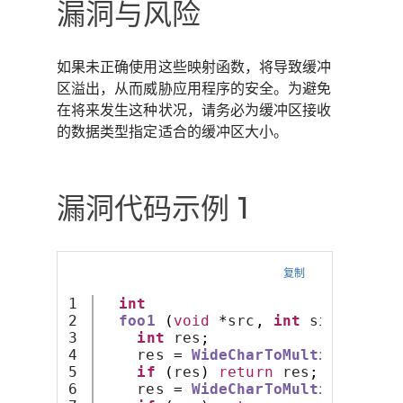
漏洞与风险
如果未正确使用这些映射函数，将导致缓冲
区溢出，从而威胁应用程序的安全。为避免
在将来发生这种状况，请务必为缓冲区接收
的数据类型指定适合的缓冲区大小。
漏洞代码示例 1
复制
1

int
2

foo1
(
void
*
src
,
int
 size
)
{
3

int
 res
;
4

    res 
=
WideCharToMultiByte
(
CP_
5

if
(
res
)
return
 res
;
6

    res 
=
WideCharToMultiByte
(
CP_