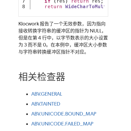
7

if
(
res
)
return
 res
;
return
WideCharToMultiByte
(
CP
Klocwork 报告了一个无效参数，因为指向
接收转换字符串的缓冲区的指针为 NULL，
但是在第 4 行中，以字节数表示的大小设置
为 3 而不是 0。在本例中，缓冲区大小参数
与字符串转换缓冲区指针不对应。
相关检查器
ABV.GENERAL
ABV.TAINTED
ABV.UNICODE.BOUND_MAP
ABV.UNICODE.FAILED_MAP