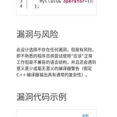
3

    MyClass
&
operator
=(
const
 MyCl
};
漏洞与风险
此设计选择不存在任何漏洞，但是有风险，
即不熟悉的程序员将尝试使用“应该”正常
工作但是不兼容的语言结构，并且还会遇到
意义甚少或毫无意义的编译器警告（假定
C++ 编译器输出具有通常的复杂性）。
漏洞代码示例
复制