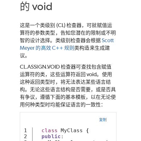
的 void
这是一个类级别 (CL) 检查器，可就赋值运
算符的参数类型，告知您潜在的限制或不明
智的设计选择。类级别检查器会根据
Scott
Meyer 的高效 C++ 规则
类构造来生成建
议。
CL.ASSIGN.VOID 检查器可查找包含赋值
运算符的类，这些运算符返回 void。使用
这种返回类型时，将无法表达某些语言结
构。无论这些语言结构是否需要，或是否具
有争议，遵循下面的基本模板，以在无论使
用何种类型时均能保证语言的一致性：
复制
1

class
 MyClass 
{
2

public
: 