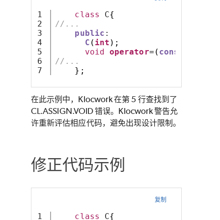
1

class
 C
{
2

//...
3

public
: 
4

C
(
int
);
5

void
operator
=(
const
 C
&);
6

//...  
};
在此示例中，Klocwork 在第 5 行查找到了
CL.ASSIGN.VOID 错误。Klocwork 警告允
许重新评估相应代码，避免出现设计限制。
修正代码示例
复制
1

class
 C
{