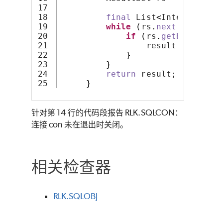
17

18

final
 List
<
Integer
>
 res
19

while
(
rs
.
next
())
{
20

if
(
rs
.
getBoolean
(
"
21

                 result
.
add
(
rs
.
g
22

}
23

}
24

return
 result;
}
针对第 14 行的代码段报告 RLK.SQLCON：
连接 con 未在退出时关闭。
相关检查器
RLK.SQLOBJ