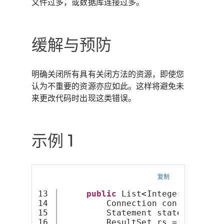
文件过多，或数据库连接过多。
缓解与预防
明确关闭所有具有关闭方法的资源，即使您
认为不重要的资源亦应如此。这样将避免未
来更改代码时出现这类错误。
示例 1
复制
13

public
 List
<
Integer
>
getAct
14

         Connection con = Driver
15

         Statement statement = c
16

         ResultSet rs = statemen