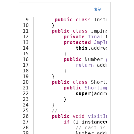
复制
9

public
class
 Instruction 
{
10

}
11

public
class
 JmpInstruction
12

private
final
 Number ad
13

protected
JmpInstructio
14

this
.
address = addr
15

}
16

public
 Number 
getAddres
17

return
 address;
18

}
19

}
20

public
class
 ShortJmpInstru
21

public
ShortJmpInstruct
22

super
(
address
)
;
23

}
24

}
25

// ...
26

public
void
visitInstructio
27

if
(
i 
instanceof
 ShortJ
28

// cast is not nece
29

             Number address =