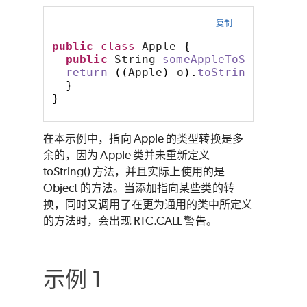
复制
public
class
 Apple 
{
public
 String 
someAppleToString
(
Ob
return
((
Apple
)
 o
).
toString
()
;
}
}
在本示例中，指向 Apple 的类型转换是多
余的，因为 Apple 类并未重新定义
toString() 方法，并且实际上使用的是
Object 的方法。当添加指向某些类的转
换，同时又调用了在更为通用的类中所定义
的方法时，会出现 RTC.CALL 警告。
示例 1