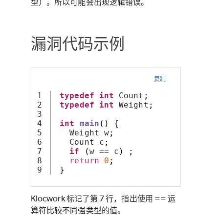
型）。所以可能会出现逻辑错误。
漏洞代码示例
复制
1

typedef
int
 Count
;
2

typedef
int
 Weight
;
3

4

int
main
()
{
5

   Weight w
;
6

   Count c
;
7

if
(
w 
==
 c
)
;
8

return
0
;
}
Klocwork
标记了第 7 行，指出使用 == 运
算符比较不同强类型的值。