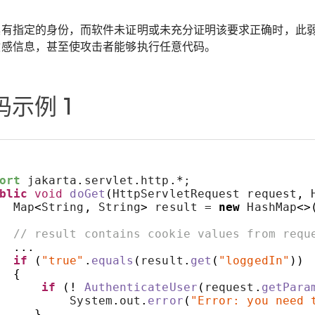
具有指定的身份，而软件未证明或未充分证明该要求正确时，此
敏感信息，甚至使攻击者能够执行任意代码。
示例 1
ort
 jakarta
.
servlet
.
http
.*
;
blic
void
doGet
(
HttpServletRequest request
,
 
  Map
<
String
,
 String
>
 result = 
new
 HashMap
<>
// result contains cookie values from requ
...
if
(
"true"
.
equals
(
result
.
get
(
"loggedIn"
))
{
if
(!
AuthenticateUser
(
request
.
getPara
          System
.
out
.
error
(
"Error: you need 
}