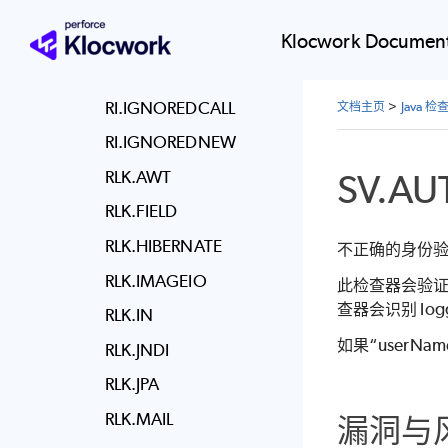
REDUN.FINAL
REDUN.NULL
Klocwork Document
REDUN.OP
RI.IGNOREDCALL
文档主页
>
Java 
RI.IGNOREDNEW
SV.AU
RLK.AWT
RLK.FIELD
RLK.HIBERNATE
不正确的身份
RLK.IMAGEIO
此检查器会验证用
查器会识别 log
RLK.IN
如果“userNam
RLK.JNDI
RLK.JPA
RLK.MAIL
漏洞与