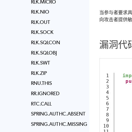
RLK.MICRO
RLK.NIO
当参与者要求
向攻击者提供
RLK.OUT
RLK.SOCK
漏洞代码
RLK.SQLCON
RLK.SQLOBJ
RLK.SWT
RLK.ZIP
1

imp
2

pu
RNU.THIS
3

     
4

RR.IGNORED
5

RTC.CALL
6

7

SPRING.AUTHC.ABSENT
8

9

SPRING.AUTHC.MISSING
10

     
11
