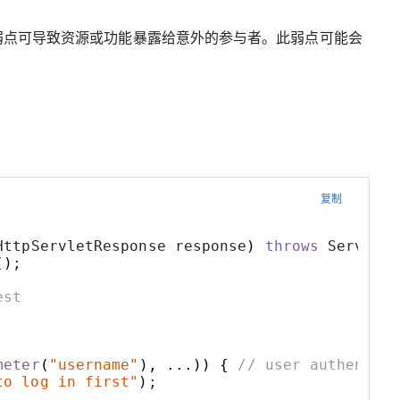
弱点可导致资源或功能暴露给意外的参与者。此弱点可能会
复制
HttpServletResponse response
)
throws
 ServletE
()
;
est
meter
(
"username"
),
...))
{
// user authentica
to log in first"
)
;