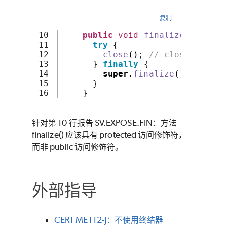
复制
10

public
void
finalize
()
throw
11

try
{
12

close
()
; 
// close open f
13

}
finally
{
14

super
.
finalize
()
;
15

}
}
针对第 10 行报告 SV.EXPOSE.FIN：方法
finalize() 应该具有 protected 访问修饰符，
而非 public 访问修饰符。
外部指导
CERT MET12-J：不使用终结器