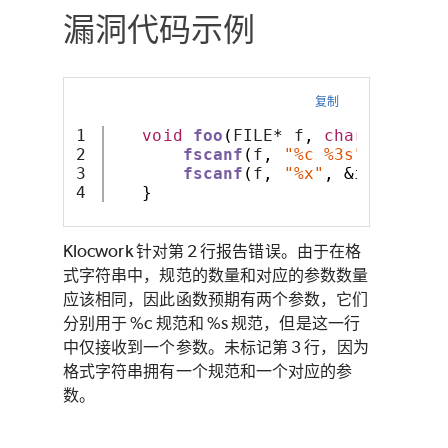
漏洞代码示例
复制
1

void
foo
(
FILE
*
 f
,
char
*
 pc
,
in
2

fscanf
(
f
,
"%c %3s"
,
 c
);
3

fscanf
(
f
,
"%x"
,
&
i
);
}
Klocwork 针对第 2 行报告错误。由于在格
式字符串中，规范的数量和对应的参数数量
应该相同，因此函数预期有两个参数，它们
分别用于 %c 规范和 %s 规范，但是这一行
中仅接收到一个参数。未标记第 3 行，因为
格式字符串拥有一个规范和一个对应的参
数。