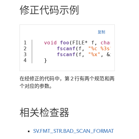
修正代码示例
复制
1

void
foo
(
FILE
*
 f
,
char
*
 pc
,
in
2

fscanf
(
f
,
"%c %3s"
,
 c
,
 pc
)
3

fscanf
(
f
,
"%x"
,
&
i
);
}
在经修正的代码中，第 2 行有两个规范和两
个对应的参数。
相关检查器
SV.FMT_STR.BAD_SCAN_FORMAT