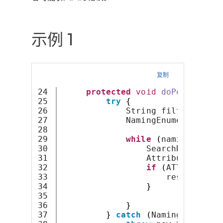
示例 1
复制
24

protected
void
doPost
(
HttpS
25

try
{
26

             String filter = req
27

             NamingEnumeration
<
S
28

29

while
(
namingEnumer
30

                 SearchResult se
31

                 Attribute attri
32

if
(
ATTRIBUTE_T
33

                     resp
.
getOut
34

}
35

36

}
37

}
catch
(
NamingExceptio