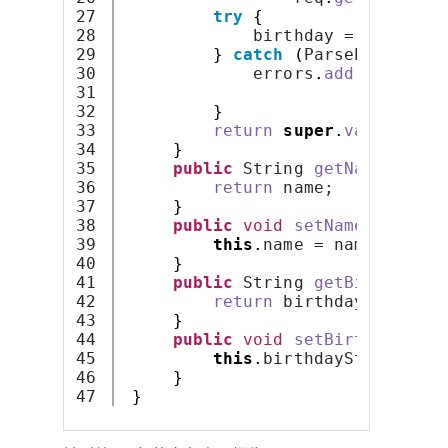
27

try
{
28

             birthday = dateConv
29

}
catch
(
ParseException
30

             errors
.
add
(
ActionEr
31

new
Acti
32

}
33

return
super
.
validate
(
m
34

}
35

public
 String 
getName
()
{
36

return
 name;
37

}
38

public
void
setName
(
String 
39

this
.
name = name;
40

}
41

public
 String 
getBirthday
()
42

return
 birthdayString;
43

}
44

public
void
setBirthday
(
Str
45

this
.
birthdayString = b
46

}
}