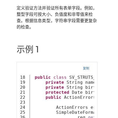
定义验证方法并验证所有表单字段。例如，
整型字段可按大小、负值度和非零值来检
查。根据信息类型，字符串字段需要更复杂
的检查。
示例 1
复制
18

public
class
 SV_STRUTS_NOTVALID
19

private
 String name;
20

private
 String birthdayStri
21

protected
 Date birthday;
22

public
 ActionErrors 
validat
23

                                
24

         ActionErrors errors = 
n
25

         SimpleDateFormat dateCo
26

                 req
.
getParamete