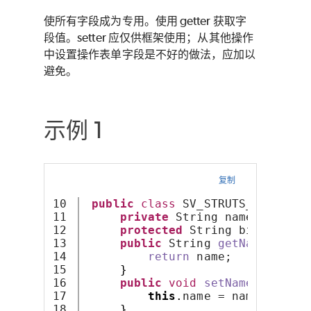
使所有字段成为专用。使用 getter 获取字
段值。setter 应仅供框架使用；从其他操作
中设置操作表单字段是不好的做法，应加以
避免。
示例 1
复制
10

public
class
 SV_STRUTS_PRIVATE_
11

private
 String name;
12

protected
 String birthdaySt
13

public
 String 
getName
()
{
14

return
 name;
15

}
16

public
void
setName
(
String 
17

this
.
name = name;
18

}