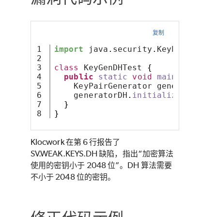
复制
1

import
 java
.
security
.
KeyPairGener
2

3

class
 KeyGenDHTest 
{
4

public
static
void
main
(
String
[
5

    KeyPairGenerator generatorDH 
6

    generatorDH
.
initialize
(
1024
)
;
7

}
}
Klocwork 在第 6 行报告了
SV.WEAK.KEYS.DH 缺陷，指出“加密算法
使用的密钥小于 2048 位”。DH 算法需要
不小于 2048 位的密钥。