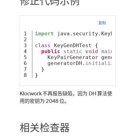
修正代码示例
复制
1

import
 java
.
security
.
KeyPairGener
2

3

class
 KeyGenDHTest 
{
4

public
static
void
main
(
String
[
5

    KeyPairGenerator generatorDH 
6

    generatorDH
.
initialize
(
2048
)
;
7

}
}
Klocwork 不再报告缺陷，因为 DH 算法使
用的密钥为 2048 位。
相关检查器