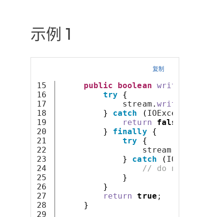
示例 1
复制
15

public
boolean
writeMeta
(
Ou
16

try
{
17

             stream
.
write
(
"mysta
18

}
catch
(
IOException e
)
19

return
false
;
20

}
finally
{
21

try
{
22

                 stream
.
close
()
;
23

}
catch
(
IOExceptio
24

// do nothing
25

}
26

}
27

return
true
;
28

}
29
