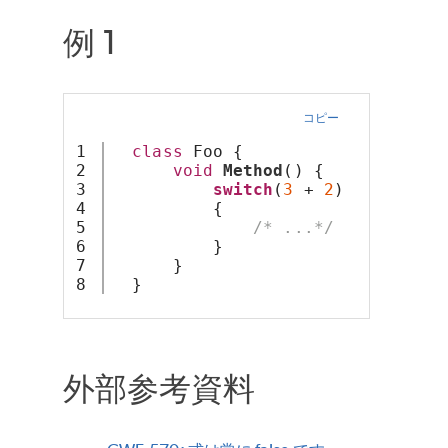
例 1
コピー
1

class
 Foo {
2

void
Method
() {
3

switch
(
3
 + 
2
)   
// defe
4

          {  
5

/* ...*/
6

          }
7

      }
  }
外部参考資料