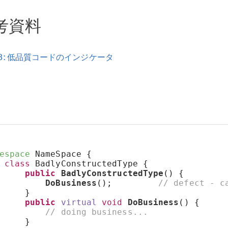
考資料
98: 低品質コードのインジケータ
espace
 NameSpace {
class
 BadlyConstructedType {
public
BadlyConstructedType
() {
DoBusiness
();         
// defect - c
     }
public
virtual
void
DoBusiness
() {
// doing business...
     }