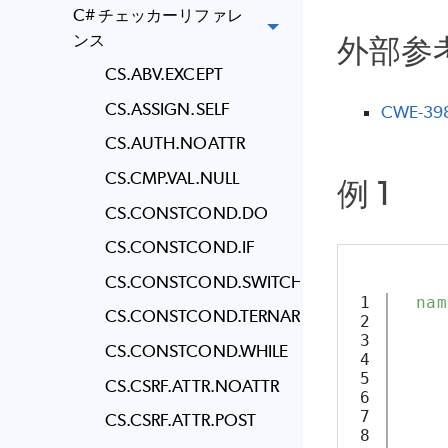
C# チェッカーリファレ
外部参
ンス
CS.ABV.EXCEPT
CS.ASSIGN.SELF
CWE-3
CS.AUTH.NOATTR
CS.CMP.VAL.NULL
例 1
CS.CONSTCOND.DO
CS.CONSTCOND.IF
CS.CONSTCOND.SWITCH
1

nam
CS.CONSTCOND.TERNARY
2

3

CS.CONSTCOND.WHILE
4

5

     
CS.CSRF.ATTR.NOATTR
6

7

CS.CSRF.ATTR.POST
8

     