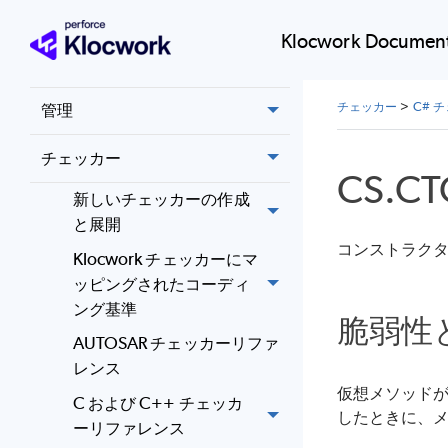
展開
Klocwork Document
インストール
チェッカー
>
C# 
管理
チェッカー
CS.CT
新しいチェッカーの作成
と展開
コンストラク
Klocwork チェッカーにマ
ッピングされたコーディ
ング基準
脆弱性
AUTOSAR チェッカーリファ
レンス
仮想メソッド
C および C++ チェッカ
したときに、
ーリファレンス