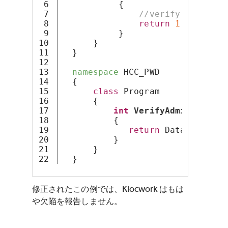
6

           {
7

//verify pwd at d
8

return
1
;
9

           }
10

      }
11

  }
12

13

namespace
 HCC_PWD
14

  {
15

class
 Program
16

      {
17

int
VerifyAdminUser
(St
18

          {
19

return
 Data.Databas
20

          }
21

      }
  }
修正されたこの例では、Klocwork はもは
や欠陥を報告しません。