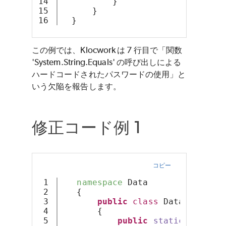
14

          }
15

      }
  }
この例では、Klocwork は 7 行目で「関数
'System.String.Equals' の呼び出しによる
ハードコードされたパスワードの使用」と
いう欠陥を報告します。
修正コード例 1
コピー
1

namespace
 Data
2

   {
3

public
class
 Database
4

       {
5

public
static
int
Ver