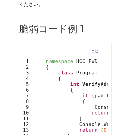
ください。
脆弱コード例 1
コピー
1

namespace
 HCC_PWD
2

   {
3

class
 Program
4

       {
5

int
VerifyAdminPasswo
6

           {
7

if
 (pwd.
Equals
(
"p
8

               {
9

                   Console.
Write
10

return
 (
1
);
11

              }
12

              Console.
WriteLine
(
13

return
 (
0
);