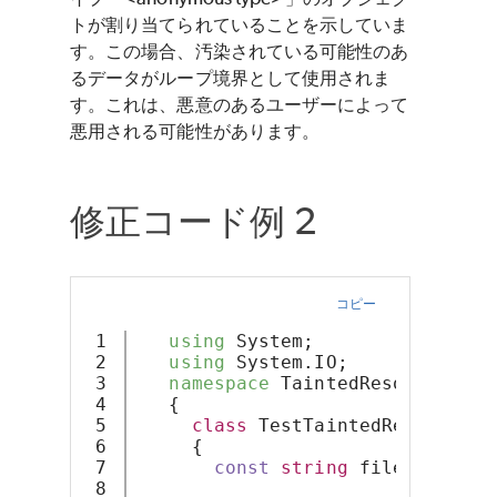
トが割り当てられていることを示していま
す。この場合、汚染されている可能性のあ
るデータがループ境界として使用されま
す。これは、悪意のあるユーザーによって
悪用される可能性があります。
修正コード例 2
コピー
1

using
 System;
2

using
 System.IO;
3

namespace
 TaintedResource
4

   {
5

class
 TestTaintedResource
6

     {
7

const
string
 fileName = 
"
8
