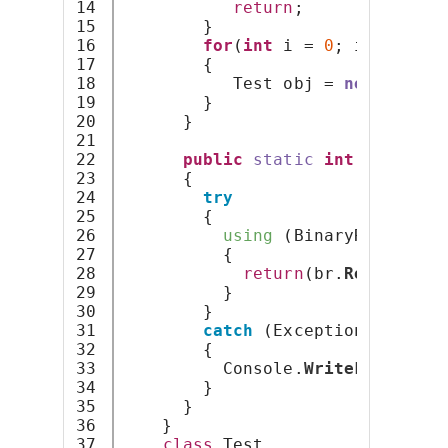
14

return
;
15

        }
16

for
(
int
 i = 
0
; i < num; 
17

        {
18

           Test obj = 
new
Test
()
19

        }
20

      }
21

22

public
static
int
getTaint
23

      {
24

try
25

        {
26

using
 (BinaryReader br
27

          {
28

return
(br.
ReadInt32
(
29

          }
30

        }
31

catch
 (Exception e)
32

        {
33

          Console.
WriteLine
(e);
34

        }
35

      }
36

    }
37

class
 Test