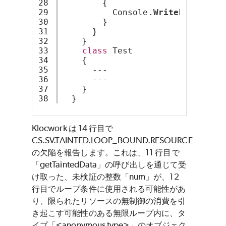
28

        {
29

          Console.
WriteLine
(e);
30

        }
31

      }
32

    }
33

class
 Test
34

    {
35

      ---
36

      ---
37

    }
  }
Klocwork は 14 行目で
CS.SV.TAINTED.LOOP_BOUND.RESOURCE
の欠陥を報告します。これは、11 行目で
「getTaintedData」の呼び出しを通じて受
け取った、未検証の整数「num」が、12
行目でループ条件に使用される可能性があ
り、限られたリソースの無制御の消費を引
き起こす可能性のある無限ループ内に、タ
イプ「<anonymous type>」のオブジェク