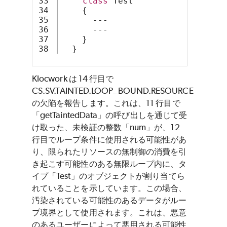
33

class
 Test
34

    {
35

      ---
36

      ---
37

    }
  }
Klocwork は 14 行目で
CS.SV.TAINTED.LOOP_BOUND.RESOURCE
の欠陥を報告します。これは、11 行目で
「getTaintedData」の呼び出しを通じて受
け取った、未検証の整数「num」が、12
行目でループ条件に使用される可能性があ
り、限られたリソースの無制御の消費を引
き起こす可能性のある無限ループ内に、タ
イプ「Test」のオブジェクトが割り当てら
れていることを示しています。この場合、
汚染されている可能性のあるデータがルー
プ境界として使用されます。これは、悪意
のあるユーザーによって悪用される可能性