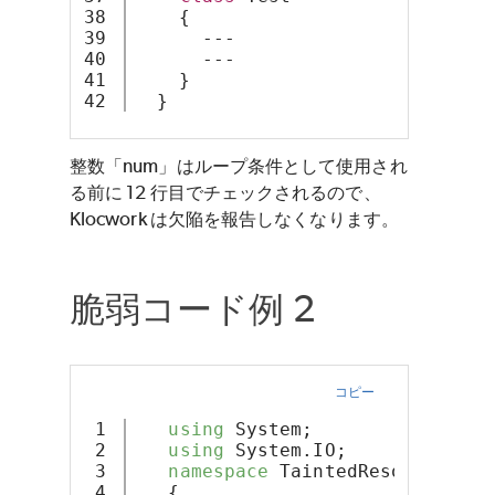
38

    {
39

      ---
40

      ---
41

    }
  }
整数「num」はループ条件として使用され
る前に 12 行目でチェックされるので、
Klocwork は欠陥を報告しなくなります。
脆弱コード例 2
コピー
1

using
 System;
2

using
 System.IO;
3

namespace
 TaintedResource
4

   {