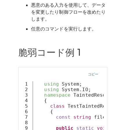
悪意のある入力を使用して、データ
を変更したり制御フローを改めたり
します。
任意のコマンドを実行します。
脆弱コード例 1
コピー
1

using
 System;
2

using
 System.IO;
3

namespace
 TaintedResource
4

   {
5

class
 TestTaintedResource
6

     {
7

const
string
 fileName = 
"
8

9

public
static
void
Tainte