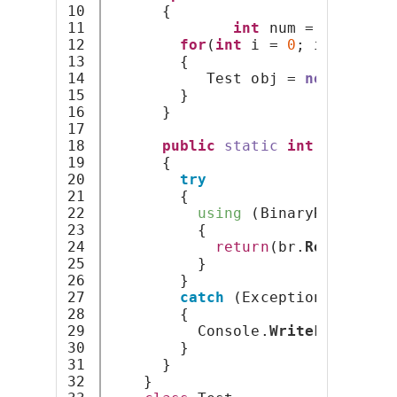
10

      {
11

int
 num = 
getTaint
12

for
(
int
 i = 
0
; i < num; 
13

        {
14

           Test obj = 
new
Test
()
15

        }
16

      }
17

18

public
static
int
getTaint
19

      {
20

try
21

        {
22

using
 (BinaryReader br
23

          {
24

return
(br.
ReadInt32
(
25

          }
26

        }
27

catch
 (Exception e)
28

        {
29

          Console.
WriteLine
(e);
30

        }
31

      }
32

    }