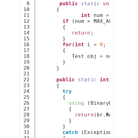
9

public
static
void
Tainte
10

      {
11

int
 num = 
getTaint
12

if
 (num > MAX_ALLOCATION
13

        {
14

return
;
15

        }
16

for
(
int
 i = 
0
; i < num; 
17

        {
18

           Test obj = 
new
 { X=
1
,
19

        }
20

      }
21

22

public
static
int
getTaint
23

      {
24

try
25

        {
26

using
 (BinaryReader br
27

          {
28

return
(br.
ReadInt32
(
29

          }
30

        }
31

catch
 (Exception e)