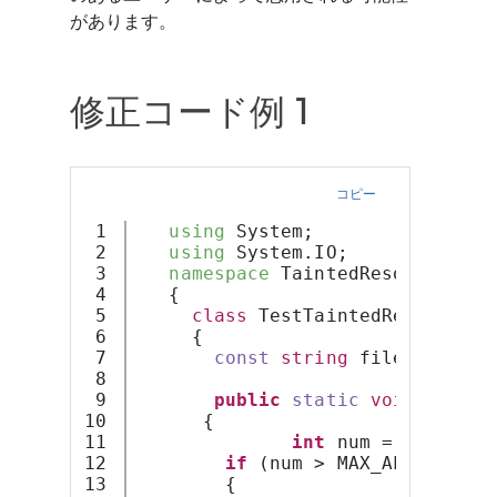
があります。
修正コード例 1
コピー
1

using
 System;
2

using
 System.IO;
3

namespace
 TaintedResource
4

   {
5

class
 TestTaintedResource
6

     {
7

const
string
 fileName = 
"
8

9

public
static
void
Tainte
10

      {
11

int
 num = 
getTaint
12

if
 (num > MAX_ALLOCATION
13

        {