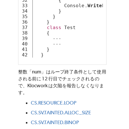
32

        {
33

          Console.
WriteLine
(e);
34

        }
35

      }
36

    }
37

class
 Test
38

    {
39

      ---
40

      ---
41

    }
  }
整数「num」はループ終了条件として使用
される前に 12 行目でチェックされるの
で、Klocwork は欠陥を報告しなくなりま
す。
CS.RESOURCE.LOOP
CS.SV.TAINTED.ALLOC_SIZE
CS.SV.TAINTED.BINOP