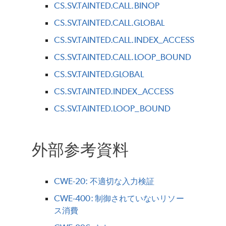
CS.SV.TAINTED.CALL.BINOP
CS.SV.TAINTED.CALL.GLOBAL
CS.SV.TAINTED.CALL.INDEX_ACCESS
CS.SV.TAINTED.CALL.LOOP_BOUND
CS.SV.TAINTED.GLOBAL
CS.SV.TAINTED.INDEX_ACCESS
CS.SV.TAINTED.LOOP_BOUND
外部参考資料
CWE-20: 不適切な入力検証
CWE-400: 制御されていないリソー
ス消費