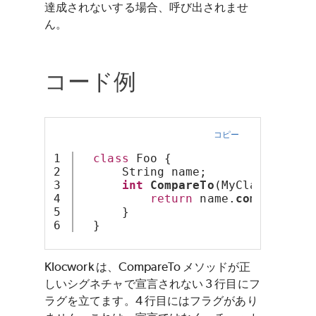
達成されないする場合、呼び出されませ
ん。
コード例
コピー
1

class
 Foo {
2

      String name;
3

int
CompareTo
(MyClass a) { 
4

return
 name.
compareTo
(a
5

      }
  }
Klocwork
は、CompareTo メソッドが正
しいシグネチャで宣言されない 3 行目にフ
ラグを立てます。4 行目にはフラグがあり