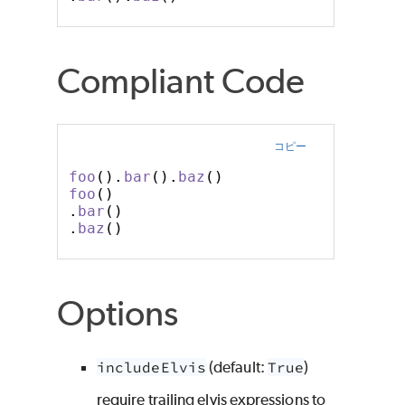
Compliant Code
コピー
foo
().
bar
().
baz
()
foo
()
.
bar
()
.
baz
()
Options
includeElvis
(default:
True
)
require trailing elvis expressions to