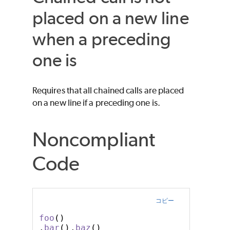
placed on a new line
when a preceding
one is
Requires that all chained calls are placed
on a new line if a preceding one is.
Noncompliant
Code
コピー
foo
()
.
bar
().
baz
()