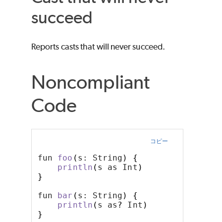
succeed
Reports casts that will never succeed.
Noncompliant
Code
コピー
fun 
foo
(
s: String
)
{
println
(
s as Int
)
}
fun 
bar
(
s: String
)
{
println
(
s as
?
 Int
)
}