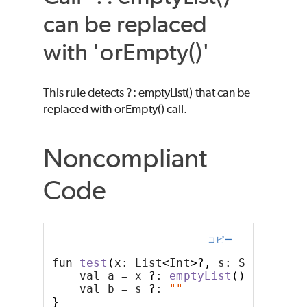
can be replaced
with 'orEmpty()'
This rule detects ?: emptyList() that can be
replaced with orEmpty() call.
Noncompliant
Code
コピー
fun 
test
(
x: List
<
Int
>?,
 s: String
?)
    val a = x 
?
: 
emptyList
()
    val b = s 
?
: 
""
}