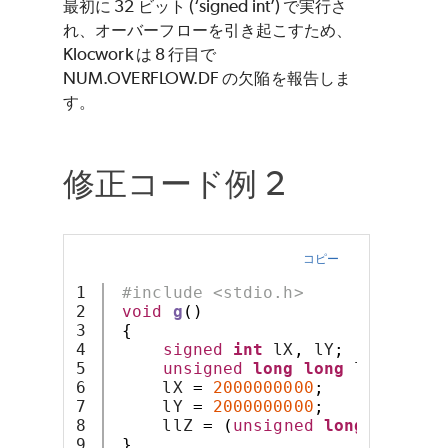
最初に 32 ビット (‘signed int’) で実行さ
れ、オーバーフローを引き起こすため、
Klocwork は 8 行目で
NUM.OVERFLOW.DF の欠陥を報告しま
す。
修正コード例 2
コピー
1

#include <stdio.h>
2

void
g
()
3

{
4

signed
int
 lX
,
 lY
;
5

unsigned
long
long
 llZ 
=
0
;
6

     lX 
=
2000000000
;
7

     lY 
=
2000000000
;
8

     llZ 
=
(
unsigned
long
long
)
(
}