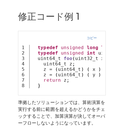
修正コード例 1
コピー
1

typedef
unsigned
long
long
 uint
2

typedef
unsigned
int
 uint32_t
;
3

  uint64_t 
foo
(
uint32_t x
,
 uint32
4

    uint64_t z
;
5

    z 
=
(
uint64_t
)
(
 x 
)
*
 y
;
6

    z 
=
(
uint64_t
)
(
 y 
)
*
100000
7

return
 z
;
}
準拠したソリューションでは、算術演算を
実行する前に範囲を超えるかどうかをチェ
ックすることで、加算演算が決してオーバ
ーフローしないようになっています。