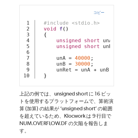
コピー
1

#include <stdio.h>
2

void
f
()
3

{
4

unsigned
short
 unA
,
 unB
;
5

unsigned
short
 unRet 
=
0
;
6

7

      unA 
=
40000
;
8

      unB 
=
30000
;
9

      unRet 
=
 unA 
+
 unB
;
}
上記の例では、unsigned short に 16 ビッ
トを使用するプラットフォームで、算術演
算 (加算) の結果が ‘unsigned short’ の範囲
を超えているため、Klocwork は 9 行目で
NUM.OVERFLOW.DF の欠陥を報告しま
す。