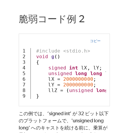
脆弱コード例 2
コピー
1

#include <stdio.h>
2

void
g
()
3

{
4

signed
int
 lX
,
 lY
;
5

unsigned
long
long
 llZ 
=
0
;
6

     lX 
=
2000000000
;
7

     lY 
=
2000000000
;
8

     llZ 
=
(
unsigned
long
long
)(
l
}
この例では、‘signed int’ が 32 ビット以下
のプラットフォームで、'unsigned long
long' へのキャストを続ける前に、乗算が