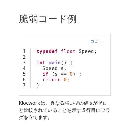
脆弱コード例
コピー
1

typedef
float
 Speed
;
2

3

int
main
()
{
4

   Speed s
;
5

if
(
s 
==
0
)
;
6

return
0
;
}
Klocwork
は、異なる強い型の値 s がゼロ
と比較されていることを示す 5 行目にフラ
グを立てます。