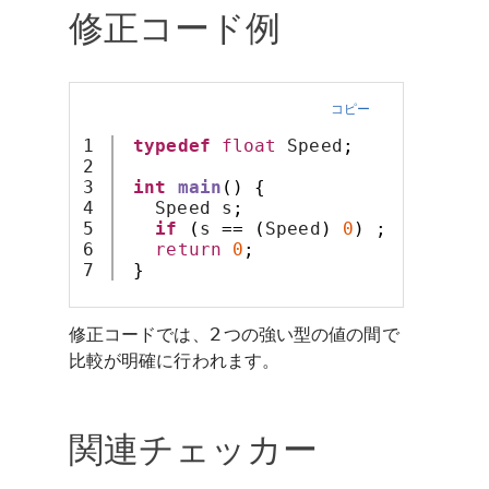
修正コード例
コピー
1

typedef
float
 Speed
;
2

3

int
main
()
{
4

   Speed s
;
5

if
(
s 
==
(
Speed
)
0
)
;
6

return
0
;
}
修正コードでは、2 つの強い型の値の間で
比較が明確に行われます。
関連チェッカー