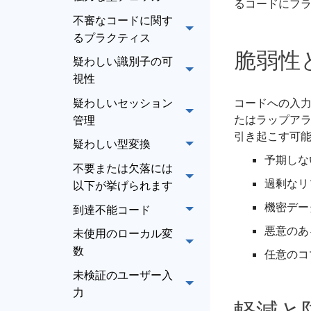
るコードにフ
不審なコードに関す
るプラクティス
脆弱性
疑わしい識別子の可
視性
疑わしいセッション
コードへの入
たはラップア
管理
引き起こす可
疑わしい型変換
予期しな
不要または欠落には
過剰なリ
以下が挙げられます
機密デー
到達不能コード
悪意のあ
未使用のローカル変
数
任意のコ
未検証のユーザー入
力
軽減と