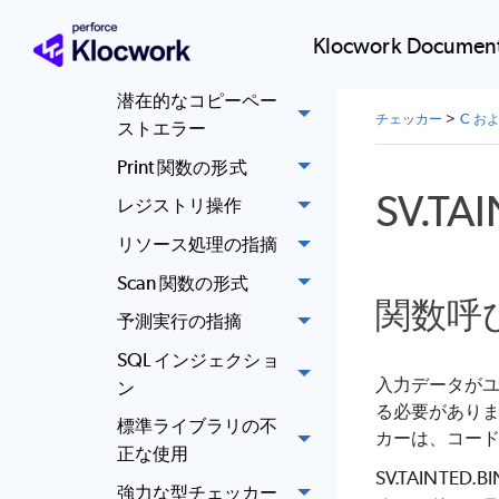
DLL ハイジャックの
Klocwork Document
可能性
潜在的なコピーペー
チェッカー
>
C お
ストエラー
Print 関数の形式
SV.TA
レジストリ操作
リソース処理の指摘
Scan 関数の形式
関数呼
予測実行の指摘
SQL インジェクショ
入力データが
ン
る必要がありま
標準ライブラリの不
カーは、コー
正な使用
SV.TAIN
強力な型チェッカー