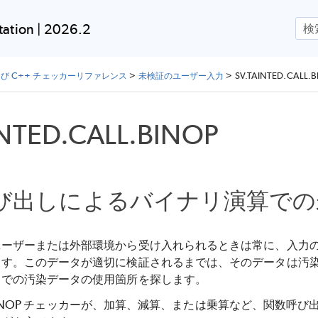
メイン コンテンツにスキップ
ation | 2026.2
よび C++ チェッカーリファレンス
>
未検証のユーザー入力
>
SV.TAINTED.CALL.
INTED.CALL.BINOP
び出しによるバイナリ演算での
ユーザーまたは外部環境から受け入れられるときは常に、入力
す。このデータが適切に検証されるまでは、そのデータは汚染して
ドでの汚染データの使用箇所を探します。
TED.BINOP チェッカーが、加算、減算、または乗算など、関