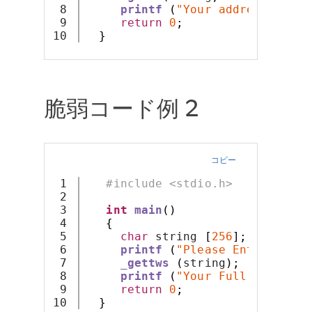
8

printf
(
"Your address is: %
9

return
0
;
}
脆弱コード例 2
コピー
1

#include <stdio.h>
2

3

int
main
()
4

{
5

char
 string 
[
256
];
6

printf
(
"Please Enter Your 
7

_gettws
(
string
);
8

printf
(
"Your Full Name Is:
9

return
0
;
}