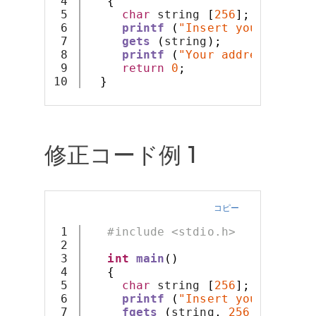
4

{
5

char
 string 
[
256
];
6

printf
(
"Insert your full a
7

gets
(
string
);
8

printf
(
"Your address is: %
9

return
0
;
}
修正コード例 1
コピー
1

#include <stdio.h>
2

3

int
main
()
4

{
5

char
 string 
[
256
];
6

printf
(
"Insert your full a
7

fgets
(
string
,
256
,
 stdin
);