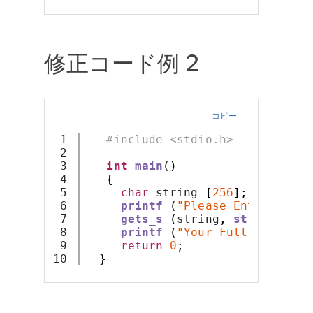
修正コード例 2
コピー
1

#include <stdio.h>
2

3

int
main
()
4

{
5

char
 string 
[
256
];
6

printf
(
"Please Enter Your 
7

gets_s
(
string
,
strlen
(
stri
8

printf
(
"Your Full Name Is:
9

return
0
;
}