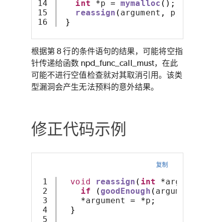
14

int
*
p 
=
mymalloc
();
15

reassign
(
argument
,
 p
);
}
根据第 8 行的条件语句的结果，可能将空指
针传递给函数 npd_func_call_must，在此
可能不进行空值检查就对其取消引用。该类
型漏洞会产生无法预料的意外结果。
修正代码示例
复制
1

void
reassign
(
int
*
argument
,
i
2

if
(
goodEnough
(
argument
))
re
3

*
argument 
=
*
p
;
4

}
5
