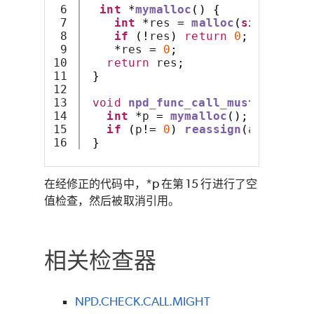
6

int
*
mymalloc
()
{
7

int
*
res 
=
malloc
(
sizeof
(
int
8

if
(!
res
)
return
0
;
9

*
res 
=
0
;
10

return
 res
;
11

}
12

13

void
npd_func_call_must
(
int
*
ar
14

int
*
p 
=
mymalloc
();
15

if
(
p
!=
0
)
reassign
(
argument
,
}
在经修正的代码中，*p 在第 15 行进行了空
值检查，然后被取消引用。
相关检查器
NPD.CHECK.CALL.MIGHT