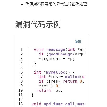
确保对不同寻常的异常进行正确处理
漏洞代码示例
复制
1

void
reassign
(
int
*
argument
,
i
2

if
(
goodEnough
(
argument
))
re
3

*
argument 
=
*
p
;
4

}
5

6

int
*
mymalloc
()
{
7

int
*
res 
=
malloc
(
sizeof
(
int
8

if
(!
res
)
return
0
;
9

*
res 
=
0
;
10

return
 res
;
11

}
12

13

void
npd_func_call_must
(
int
*
ar