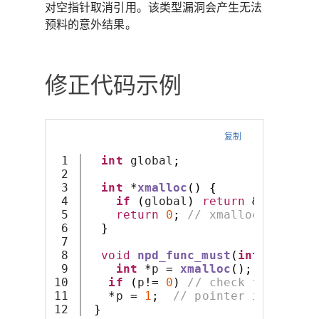
对空指针取消引用。该类型漏洞会产生无法
预料的意外结果。
修正代码示例
复制
1

int
 global
;
2

3

int
*
xmalloc
()
{
4

if
(
global
)
return
&
global
;
5

return
0
;
// xmalloc() may r
6

}
7

8

void
npd_func_must
(
int
 flag
,
c
9

int
*
p 
=
xmalloc
();
// xmall
10

if
(
p
!=
0
)
// check for null
11

*
p 
=
1
;
// pointer is derefe
}