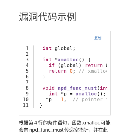
漏洞代码示例
复制
1

int
 global
;
2

3

int
*
xmalloc
()
{
4

if
(
global
)
return
&
global
;
5

return
0
;
// xmalloc() may r
6

}
7

8

void
npd_func_must
(
int
 flag
,
c
9

int
*
p 
=
xmalloc
();
// xmall
10

*
p 
=
1
;
// pointer is derefe
}
根据第 4 行的条件语句，函数 xmalloc 可能
会向 npd_func_must 传递空指针，并在此