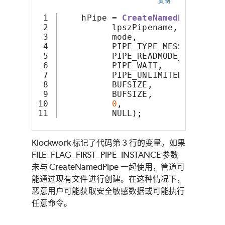
复制
1

    hPipe 
=
CreateNamedPipe
(
2

          lpszPipename
,
3

          mode
,
// read
4

          PIPE_TYPE_MESSAGE |   
5

          PIPE_READMODE_MESSAGE 
6

          PIPE_WAIT
,
/
7

          PIPE_UNLIMITED_INSTANC
8

          BUFSIZE
,
//
9

          BUFSIZE
,
//
10

0
,
// c
          NULL
);
//
Klockwork 标记了代码第 3 行的变量。如果
FILE_FLAG_FIRST_PIPE_INSTANCE 参数
未与 CreateNamedPipe 一起使用，管道可
能通过现有文件进行创建。在这种情况下，
恶意用户可能获取安全敏感数据或可能执行
任意命令。