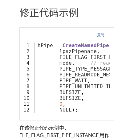
修正代码示例
复制
1

hPipe 
=
CreateNamedPipe
(
2

       lpszPipename
,
// 
3

       FILE_FLAG_FIRST_PIPE_INST
4

       mode
,
// read/write a
5

       PIPE_TYPE_MESSAGE |     
/
6

       PIPE_READMODE_MESSAGE |  
7

       PIPE_WAIT
,
// b
8

       PIPE_UNLIMITED_INSTANCES
,
9

       BUFSIZE
,
// ou
10

       BUFSIZE
,
// in
11

0
,
// clie
       NULL
);
// de
在该修正代码示例中，
FILE_FLAG_FIRST_PIPE_INSTANCE 用作