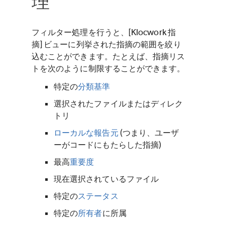
理
フィルター処理を行うと、[Klocwork 指
摘] ビューに列挙された指摘の範囲を絞り
込むことができます。たとえば、指摘リス
トを次のように制限することができます。
特定の
分類基準
選択されたファイルまたはディレク
トリ
ローカルな報告元
(つまり、ユーザ
ーがコードにもたらした指摘)
最高
重要度
現在選択されているファイル
特定の
ステータス
特定の
所有者
に所属