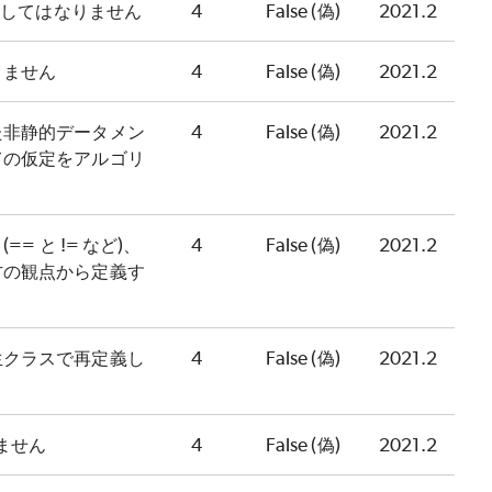
使用してはなりません
4
False (偽)
2021.2
りません
4
False (偽)
2021.2
た非静的データメン
4
False (偽)
2021.2
ての仮定をアルゴリ
= と != など)、
4
False (偽)
2021.2
方の観点から定義す
生クラスで再定義し
4
False (偽)
2021.2
ません
4
False (偽)
2021.2