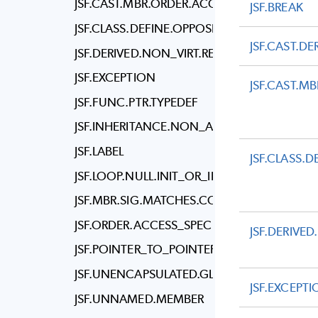
JSF.CAST.MBR.ORDER.ACCESS_SPEC
JSF.BREAK
JSF.CLASS.DEFINE.OPPOSITE_OPERATOR
JSF.CAST.DE
JSF.DERIVED.NON_VIRT.REDEFINED
JSF.EXCEPTION
JSF.CAST.M
JSF.FUNC.PTR.TYPEDEF
JSF.INHERITANCE.NON_ABSTRACT
JSF.LABEL
JSF.CLASS.
JSF.LOOP.NULL.INIT_OR_INCR
JSF.MBR.SIG.MATCHES.COPY_CSTR
JSF.ORDER.ACCESS_SPEC
JSF.DERIVE
JSF.POINTER_TO_POINTER
JSF.UNENCAPSULATED.GLOBAL
JSF.EXCEPT
JSF.UNNAMED.MEMBER