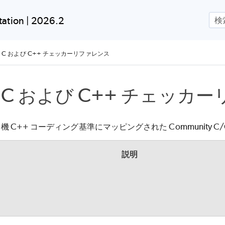
メイン コンテンツにスキップ
ation | 2026.2
 AV C および C++ チェッカーリファレンス
AV C および C++ チェッ
 C++ コーディング基準にマッピングされた Community C
名
説明