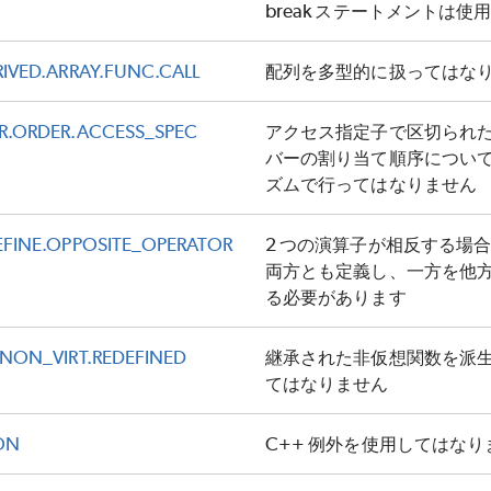
break ステートメントは
RIVED.ARRAY.FUNC.CALL
配列を多型的に扱ってはな
BR.ORDER.ACCESS_SPEC
アクセス指定子で区切られ
バーの割り当て順序につい
ズムで行ってはなりません
DEFINE.OPPOSITE_OPERATOR
2 つの演算子が相反する場合 (=
両方とも定義し、一方を他
る必要があります
D.NON_VIRT.REDEFINED
継承された非仮想関数を派
てはなりません
ION
C++ 例外を使用してはなり