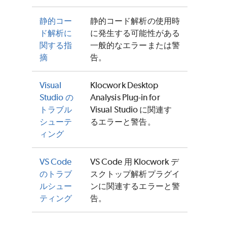
静的コー
静的コード解析
の使用時
ド解析に
に発生する可能性がある
関する指
一般的なエラーまたは警
摘
告。
Visual
Klocwork Desktop
Studio の
Analysis Plug-in for
トラブル
Visual Studio に関連す
シューテ
るエラーと警告。
ィング
VS Code
VS Code 用 Klocwork デ
のトラブ
スクトップ解析プラグイ
ルシュー
ンに関連するエラーと警
ティング
告。