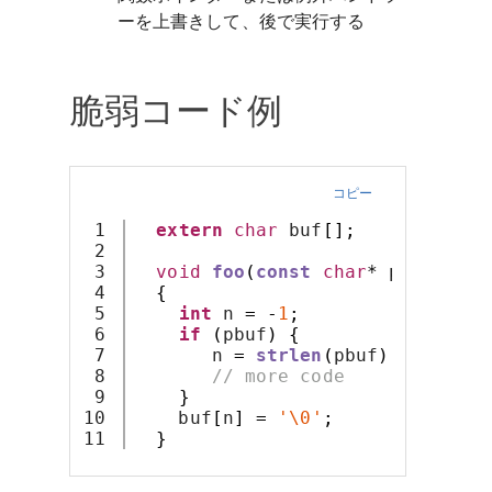
ーを上書きして、後で実行する
脆弱コード例
コピー
1

extern
char
 buf
[];
2

3

void
foo
(
const
char
*
 pbuf
)
4

{
5

int
 n 
=
-
1
;
6

if
(
pbuf
)
{
7

       n 
=
strlen
(
pbuf
);
8

// more code
9

}
10

    buf
[
n
]
=
'\0'
;
}