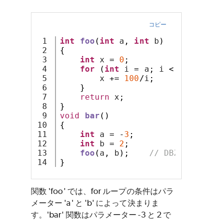
コピー
1

int
foo
(
int
 a
,
int
 b
)
2

{
3

int
 x 
=
0
;
4

for
(
int
 i 
=
 a
;
 i 
<
 b
;
 i
++)
5

        x 
+=
100
/
i
;
6

}
7

return
 x
;
8

}
9

void
bar
()
10

{
11

int
 a 
=
-
3
;
12

int
 b 
=
2
;
13

foo
(
a
,
 b
);
// DBZ.ITERATO
}
関数 'foo' では、for ループの条件はパラ
メーター 'a' と 'b' によって決まりま
す。'bar' 関数はパラメーター -3 と 2 で