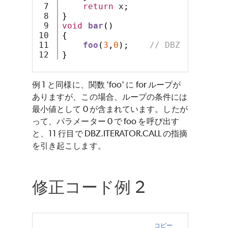
7

return
 x
;
8

}
9

void
bar
()
10

{
11

foo
(
3
,
0
);
// DBZ.ITERATOR
}
例 1 と同様に、関数 'foo' に for ループが
ありますが、この場合、ループの条件には
最小値として 0 が含まれています。したが
って、パラメーター 0 で foo を呼び出す
と、11 行目で DBZ.ITERATOR.CALL の指摘
を引き起こします。
修正コード例 2
コピー