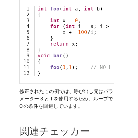
1

int
foo
(
int
 a
,
int
 b
)
2

{
3

int
 x 
=
0
;
4

for
(
int
 i 
=
 a
;
 i 
>=
 b
;
 i
--)
5

        x 
+=
100
/
i
;
6

}
7

return
 x
;
8

}
9

void
bar
()
10

{
11

foo
(
3
,
1
);
// NO DBZ.ITERA
}
修正されたこの例では、呼び出し元はパラ
メーター 3 と 1 を使用するため、ループで
0 の条件を回避しています。
関連チェッカー