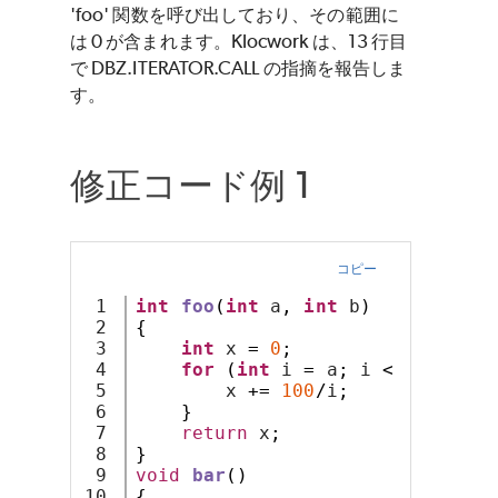
'foo' 関数を呼び出しており、その範囲に
は 0 が含まれます。Klocwork は、13 行目
で DBZ.ITERATOR.CALL の指摘を報告しま
す。
修正コード例 1
コピー
1

int
foo
(
int
 a
,
int
 b
)
2

{
3

int
 x 
=
0
;
4

for
(
int
 i 
=
 a
;
 i 
<
 b
;
 i
++)
5

        x 
+=
100
/
i
;
6

}
7

return
 x
;
8

}
9

void
bar
()
10

{