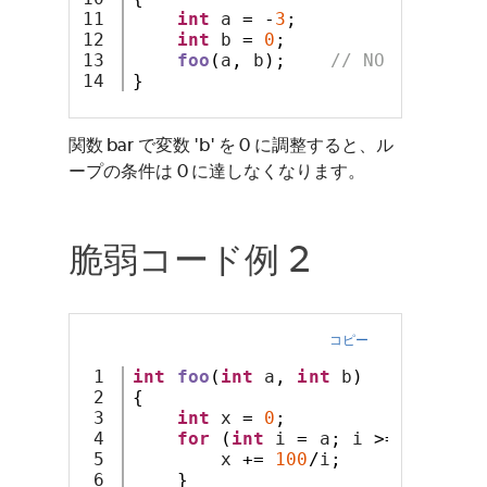
11

int
 a 
=
-
3
;
12

int
 b 
=
0
;
13

foo
(
a
,
 b
);
// NO DBZ.ITER
}
関数 bar で変数 'b' を 0 に調整すると、ル
ープの条件は 0 に達しなくなります。
脆弱コード例 2
コピー
1

int
foo
(
int
 a
,
int
 b
)
2

{
3

int
 x 
=
0
;
4

for
(
int
 i 
=
 a
;
 i 
>=
 b
;
 i
--)
5

        x 
+=
100
/
i
;
6

}