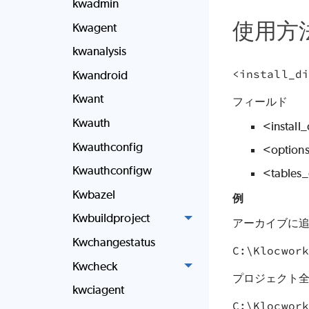
kwadmin
使用方
Kwagent
kwanalysis
Kwandroid
Kwant
フィールド
Kwauth
<insta
Kwauthconfig
<opti
Kwauthconfigw
<tab
Kwbazel
例
Kwbuildproject
アーカイブに
Kwchangestatus
C:\Klocwork
Kwcheck
プロジェクト全
kwciagent
C:\Klocwork