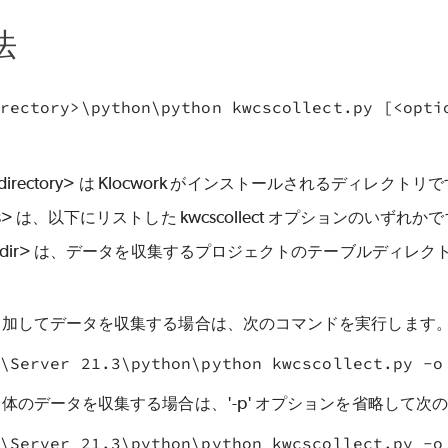
法
ll_directory> は Klocwork がインストールされるディレクトリ
ons> は、以下にリストした kwcscollect オプションのいずれか
les_dir> は、データを収集するプロジェクトのテーブルディレ
追加してデータを収集する場合は、次のコマンドを実行します
\Server 21.3\python\python kwcscollect.py -o
体のデータを収集する場合は、'-p' オプションを省略して次
\Server 21.3\python\python kwcscollect.py -o