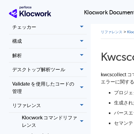
Klocwork Document
管理
チェッカー
リファレンス
>
Kl
構成
Kwcsco
解析
デスクトップ解析ツール
kwcscollect
エラーに関す
Validate を使用したコードの
管理
プロジェ
生成された 
リファレンス
パースエ
Klocwork コマンドリファ
セマンテ
レンス