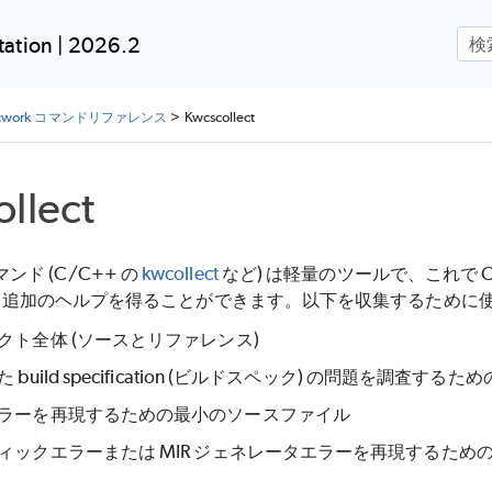
メイン コンテンツにスキップ
ation | 2026.2
ocwork コマンドリファレンス
>
Kwcscollect
llect
 コマンド (C/C++ の
kwcollect
など) は軽量のツールで、これで C
る追加のヘルプを得ることができます。以下を収集するために
クト全体 (ソースとリファレンス)
build specification (ビルドスペック) の問題を調査するための
ラーを再現するための最小のソースファイル
ィックエラーまたは MIR ジェネレータエラーを再現するため