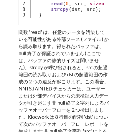
7

read
(
0
,
 src
,
sizeof
(
src
));
8

strcpy
(
dst
,
 src
);
}
関数 'read' は、任意のデータを汚染して
いる可能性がある外部ソース (ファイル) か
ら読み取ります。得られたバッファは、
null 終了が保証されていません (ここで
は、バッファの静的サイズは問いませ
ん)。strcpy が呼び出されると、src の超過
範囲の読み取りおよび dst の超過範囲の作
成の 2 つの違反が起こります。この場合、
NNTS.TAINTED チェッカーは、ユーザー
または外部デバイスからの未検証入力デー
タが引き起こす非 null 終了文字列によるバ
ッファオーバーフローを 2 つ検出しまし
た。Klocwork は 8 行目の配列 'dst' につい
て次のバッファオーバーフローレポートを
生成します:非 null 終了文字列 'src' による