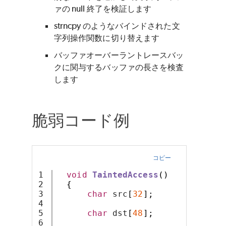
ァの null 終了を検証します
strncpy のようなバインドされた文
字列操作関数に切り替えます
バッファオーバーラントレースバッ
クに関与するバッファの長さを検査
します
脆弱コード例
コピー
1

void
TaintedAccess
()
2

{
3

char
 src
[
32
];
4

5

char
 dst
[
48
];
6
