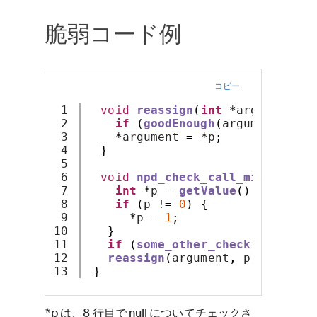
脆弱コード例
コピー
1

void
reassign
(
int
*
argument
,
i
2

if
(
goodEnough
(
argument
))
re
3

*
argument 
=
*
p
;
4

}
5

6

void
npd_check_call_might
(
int
7

int
*
p 
=
getValue
();
8

if
(
p 
!=
0
)
{
9

*
p 
=
1
;
10

}
11

if
(
some_other_check
())
retur
12

reassign
(
argument
,
 p
);
}
*p は、8 行目で null についてチェックさ