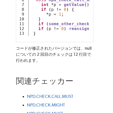
7

int
*
p 
=
getValue
();
8

if
(
p 
!=
0
)
{
9

*
p 
=
1
;
10

}
11

if
(
some_other_check
())
retur
12

if
(
p 
!=
0
)
reassign
(
argument
}
コードが修正されたバージョンでは、null
についての 2 回目のチェックは 12 行目で
行われます。
関連チェッカー
NPD.CHECK.CALL.MUST
NPD.CHECK.MIGHT