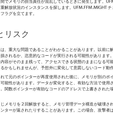
間でメモリの担当責任が混乱しているときに発生します。UF
重解放状況のインスタンスを探します。UFM.FFM.MIGH
にフラグを立てます。
とリスク
題は、重大な問題であることがわかることがあります。以前に
破損されるか、恣意的なコードが実行される可能性があります
、内容がそのまま残って、アクセスできる状態のままになる可
えるかもしれませんが、予想外に変化して意図しないコード動
されて元のポインターが再度使用された後に、メモリが別のポ
る可能性があります。データが変化すると、有効な方法で使用
す。関数ポインターが有効なコードのアドレスで上書きされた
じメモリを 2 回解放すると、メモリ管理データ構造が破壊さ
インターが返されたりすることがあります。この場合、攻撃者