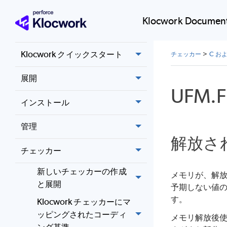
リリースノート
Klocwork Document
システム要件
Klocwork クイックスタート
チェッカー
>
C お
展開
UFM.
インストール
管理
解放さ
チェッカー
新しいチェッカーの作成
メモリが、解放
と展開
予期しない値
す。
Klocwork チェッカーにマ
ッピングされたコーディ
メモリ解放後
ング基準