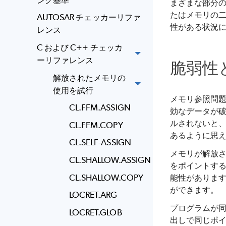
まざまな部分の
たはメモリの二
AUTOSAR チェッカーリファ
性がある状況
レンス
C および C++ チェッカ
ーリファレンス
脆弱性
解放されたメモリの
使用を試行
メモリ参照問
CL.FFM.ASSIGN
効なデータが
ルされないと
CL.FFM.COPY
あるように思
CL.SELF-ASSIGN
メモリが解放
CL.SHALLOW.ASSIGN
をポイントす
CL.SHALLOW.COPY
能性がありま
ができます。
LOCRET.ARG
プログラムが同
LOCRET.GLOB
出しで同じポ