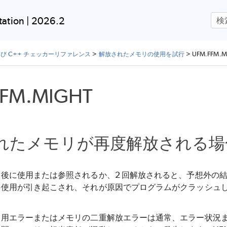
メイン コンテンツにスキップ
ation | 2026.2
よび C++ チェッカーリファレンス
>
解放されたメモリの使用を試行
>
UFM.FFM.M
FFM.MIGHT
れたメモリが再度解放される場
後に使用または参照されるか、2 回解放されると、予想外の
の使用が引き起こされ、それが原因でプログラムがクラッシュ
使用エラーまたはメモリの二重解放エラーは通常、エラー状況