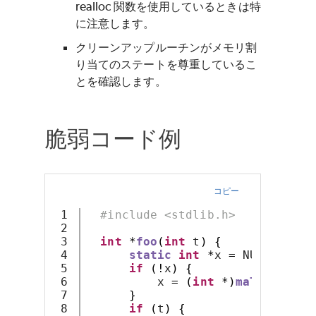
realloc 関数を使用しているときは特
に注意します。
クリーンアップルーチンがメモリ割
り当てのステートを尊重しているこ
とを確認します。
脆弱コード例
コピー
1

#include <stdlib.h>
2

3

int
*
foo
(
int
 t
)
{
4

static
int
*
x 
=
 NULL
;
5

if
(!
x
)
{
6

          x 
=
(
int
*)
malloc
(
4
*
7

}
8

if
(
t
)
{