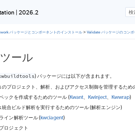
メイン コンテンツにスキップ
ation | 2026.2
ocwork パッケージとコンポーネントのインストール
>
Validate パッケージのコン
ツール
kwbuildtools
) パッケージには以下が含まれます。
k
のプロジェクト、解析、およびアクセス制御を管理するための
ペックを作成するためのツール (
Kwant
、
Kwinject
、
Kwwrap
)
k
統合ビルド解析を実行するためのツール (解析エンジン)
ライン解析ツール (
kwciagent
)
プロジェクト