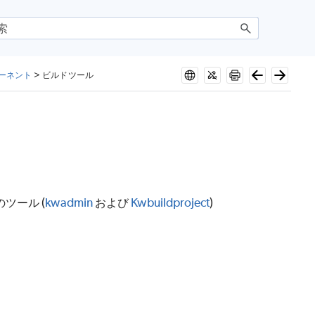
ポーネント
>
ビルドツール
ツール (
kwadmin
および
Kwbuildproject
)