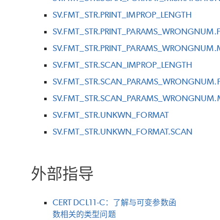
SV.FMT_STR.PRINT_IMPROP_LENGTH
SV.FMT_STR.PRINT_PARAMS_WRONGNUM.
SV.FMT_STR.PRINT_PARAMS_WRONGNUM
SV.FMT_STR.SCAN_IMPROP_LENGTH
SV.FMT_STR.SCAN_PARAMS_WRONGNUM.
SV.FMT_STR.SCAN_PARAMS_WRONGNUM
SV.FMT_STR.UNKWN_FORMAT
SV.FMT_STR.UNKWN_FORMAT.SCAN
外部指导
CERT DCL11-C：了解与可变参数函
数相关的类型问题