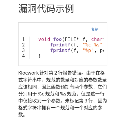
漏洞代码示例
复制
1

void
foo
(
FILE
*
 f
,
char
*
 pc
,
int
2

fprintf
(
f
,
"%c %s"
,
 c
);
3

fprintf
(
f
,
"%p"
,
 pc
);
}
Klocwork 针对第 2 行报告错误。由于在格
式字符串中，规范的数量和对应的参数数量
应该相同，因此函数预期有两个参数，它们
分别用于 %c 规范和 %s 规范，但是这一行
中仅接收到一个参数。未标记第 3 行，因为
格式字符串拥有一个规范和一个对应的参
数。