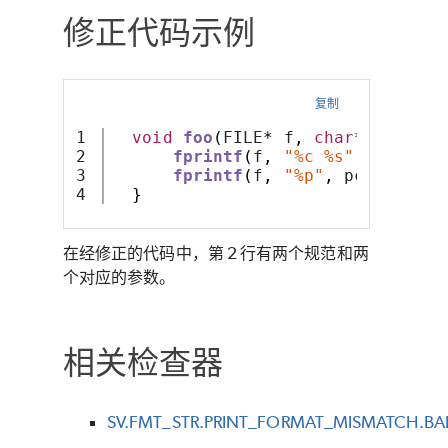
修正代码示例
复制
1

void
foo
(
FILE
*
 f
,
char
*
 pc
,
int
2

fprintf
(
f
,
"%c %s"
,
 c
,
 pc
);
3

fprintf
(
f
,
"%p"
,
 pc
);
}
在经修正的代码中，第 2 行有两个规范和两
个对应的参数。
相关检查器
SV.FMT_STR.PRINT_FORMAT_MISMATCH.BA