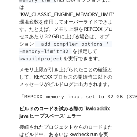
は
'KW_CLASSIC_ENGINE_MEMORY_LIMIT'
環境変数を使用してオーバーライドできま
す。たとえば、メモリ上限を REPCXX プロ
セスあたり 32 GB に上げる場合は、オプ
ション
--add-compiler-options '-
-memory-limit=32'
を指定して
kwbuildproject
を実行できます。
メモリ上限が引き上げられたことの確認と
して、REPCXX プロセスの開始時に以下の
メッセージがビルドログに出力されます。
「REPCXX memory input set to 32 GB 
ビルドのロードを試みる際の 'kwloaddb:
Java ヒープスペース' エラー
接続されたプロジェクトからのロードまた
はビルド中、あるいは kwcheck run を実