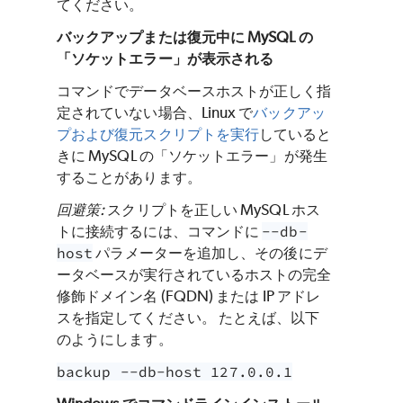
てください。
バックアップまたは復元中に MySQL の
「ソケットエラー」が表示される
コマンドでデータベースホストが正しく指
定されていない場合、Linux で
バックアッ
プおよび復元スクリプトを実行
していると
きに MySQL の「ソケットエラー」が発生
することがあります。
回避策:
スクリプトを正しい MySQL ホス
トに接続するには、コマンドに
--db-
host
パラメーターを追加し、その後にデ
ータベースが実行されているホストの完全
修飾ドメイン名 (FQDN) または IP アドレ
スを指定してください。 たとえば、以下
のようにします。
backup --db-host 127.0.0.1