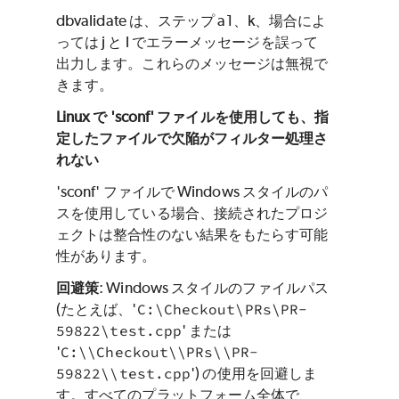
dbvalidate は、ステップ a1、k、場合によ
っては j と l でエラーメッセージを誤って
出力します。これらのメッセージは無視で
きます。
Linux で 'sconf' ファイルを使用しても、指
定したファイルで欠陥がフィルター処理さ
れない
'sconf' ファイルで Windows スタイルのパ
スを使用している場合、接続されたプロジ
ェクトは整合性のない結果をもたらす可能
性があります。
回避策
: Windows スタイルのファイルパス
(たとえば、'
C:\Checkout\PRs\PR-
59822\test.cpp
' または
'
C:\\Checkout\\PRs\\PR-
59822\\test.cpp
') の使用を回避しま
す。すべてのプラットフォーム全体で、